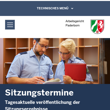
Direkt zum Inhalt
Arbeitsgericht Paderborn:
TECHNISCHES MENÜ
Leichte Sprache, Gebärdensprachenvideo
und Kontaktformular
Sitzungstermine
Sitzungstermine
Tagesaktuelle veröffentlichung der
Sitzungsergebnisse