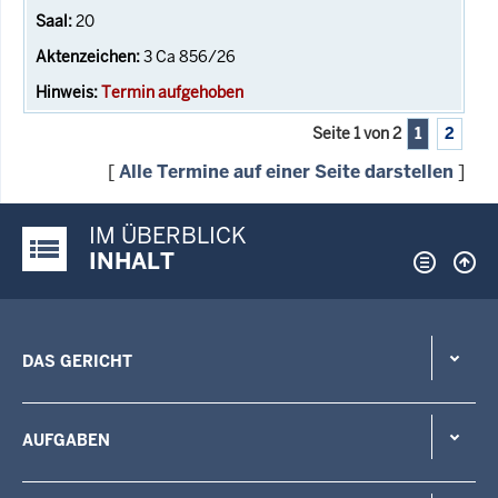
20
3 Ca 856/26
Termin aufgehoben
Seite 1 von 2
1
2
[
Alle Termine auf einer Seite darstellen
]
IM ÜBERBLICK
Justiz-Portal im Überblick:
INHALT
DAS GERICHT
AUFGABEN