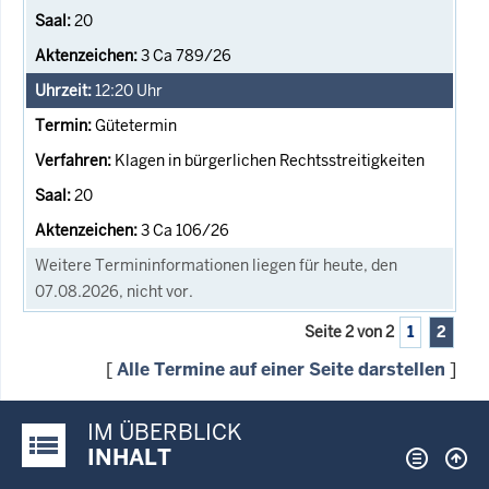
20
3 Ca 789/26
12:20
Uhr
Gütetermin
Klagen in bürgerlichen Rechtsstreitigkeiten
20
3 Ca 106/26
Weitere Termininformationen liegen für heute, den
07.08.2026, nicht vor.
Seite 2 von 2
1
2
[
Alle Termine auf einer Seite darstellen
]
IM ÜBERBLICK
Justiz-Portal im Überblick:
INHALT