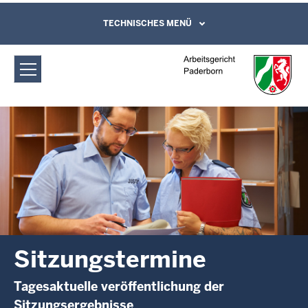
Direkt zum Inhalt
Arbeitsgericht Paderborn:
TECHNISCHES MENÜ
Leichte Sprache, Gebärdensprachenvideo
und Kontaktformular
Sitzungstermine
Sitzungstermine
Tagesaktuelle veröffentlichung der
Sitzungsergebnisse