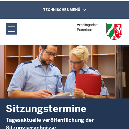
Direkt zum Inhalt
Arbeitsgericht Paderborn:
TECHNISCHES MENÜ
Leichte Sprache, Gebärdensprachenvideo
und Kontaktformular
Sitzungstermine
Sitzungstermine
Tagesaktuelle veröffentlichung der
Sitzungsergebnisse