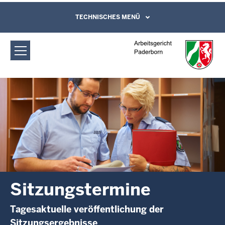
Direkt zum Inhalt
Arbeitsgericht Paderborn:
TECHNISCHES MENÜ
Leichte Sprache, Gebärdensprachenvideo
und Kontaktformular
Sitzungstermine
Sitzungstermine
Tagesaktuelle veröffentlichung der
Sitzungsergebnisse