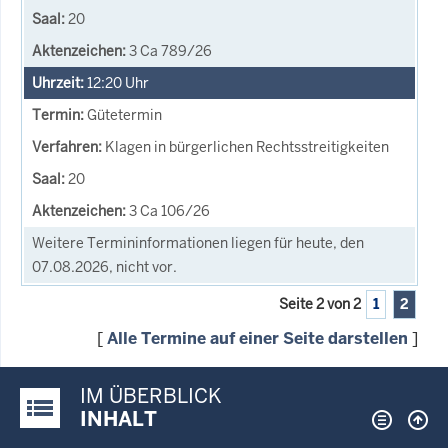
20
3 Ca 789/26
12:20
Uhr
Gütetermin
Klagen in bürgerlichen Rechtsstreitigkeiten
20
3 Ca 106/26
Weitere Termininformationen liegen für heute, den
07.08.2026, nicht vor.
Seite 2 von 2
1
2
[
Alle Termine auf einer Seite darstellen
]
IM ÜBERBLICK
Justiz-Portal im Überblick:
INHALT