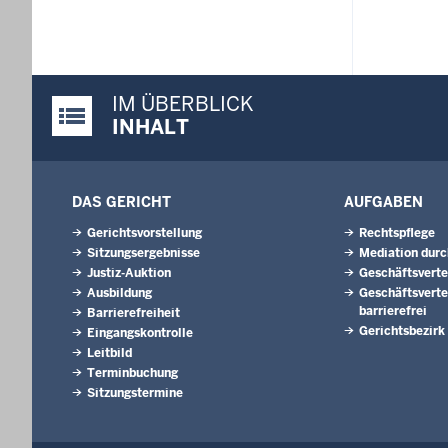
IM ÜBERBLICK
Justiz-Portal im Überblick:
INHALT
DAS GERICHT
AUFGABEN
Gerichtsvorstellung
Rechtspflege
Sitzungsergebnisse
Mediation durc
Justiz-Auktion
Geschäftsverte
Ausbildung
Geschäftsverte
barrierefrei
Barrierefreiheit
Gerichtsbezirk
Eingangskontrolle
Leitbild
Terminbuchung
Sitzungstermine