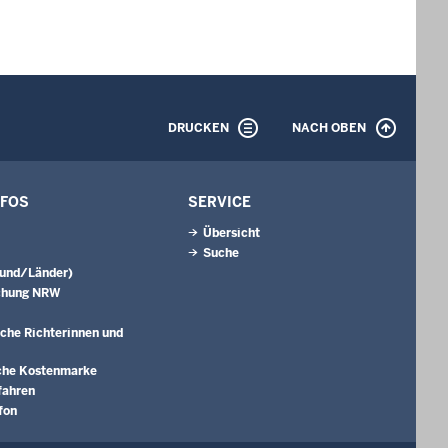
DRUCKEN
NACH OBEN
NFOS
SERVICE
Übersicht
Suche
Bund/Länder)
chung NRW
che Richterinnen und
che Kostenmarke
fahren
fon